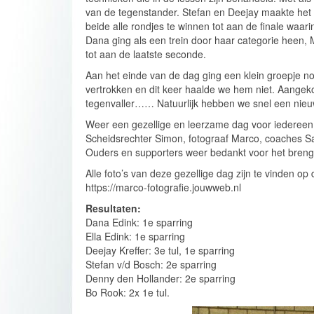
van de tegenstander. Stefan en Deejay maakte het 
beide alle rondjes te winnen tot aan de finale waa
Dana ging als een trein door haar categorie heen, M
tot aan de laatste seconde.
Aan het einde van de dag ging een klein groepje 
vertrokken en dit keer haalde we hem niet. Aangeko
tegenvaller…… Natuurlijk hebben we snel een nie
Weer een gezellige en leerzame dag voor iedereen! 
Scheidsrechter Simon, fotograaf Marco, coaches Sa
Ouders en supporters weer bedankt voor het brenge
Alle foto’s van deze gezellige dag zijn te vinden o
https://marco-fotografie.jouwweb.nl
Resultaten:
Dana Edink: 1e sparring
Ella Edink: 1e sparring
Deejay Kreffer: 3e tul, 1e sparring
Stefan v/d Bosch: 2e sparring
Denny den Hollander: 2e sparring
Bo Rook: 2x 1e tul.