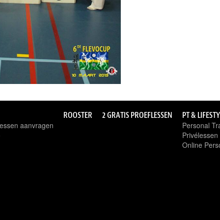
ROOSTER
2 GRATIS PROEFLESSEN
PT & LIFEST
flessen aanvragen
Personal Tra
o
Privélesse
Online Pers