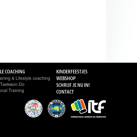
YLE COACHING
KINDERFEESTJES
ining & Lifestyle coaching
WEBSHOP
n Taekwon-Do
SCHRIJF JE NU IN!
onal Training
CONTACT