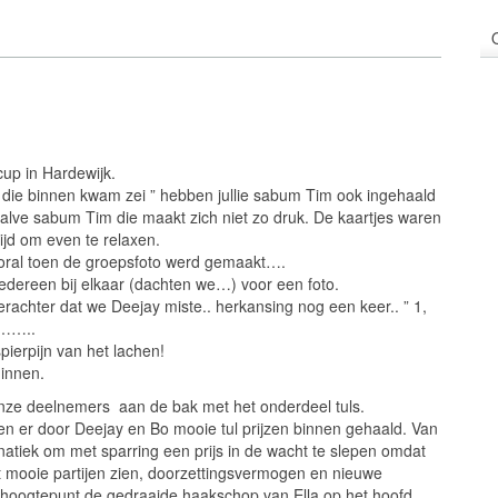
up in Hardewijk.
 die binnen kwam zei ” hebben jullie sabum Tim ook ingehaald
halve sabum Tim die maakt zich niet zo druk. De kaartjes waren
jd om even te relaxen.
ooral toen de groepsfoto werd gemaakt….
edereen bij elkaar (dachten we…) voor een foto.
rachter dat we Deejay miste.. herkansing nog een keer.. ” 1,
n……..
ierpijn van het lachen!
ginnen.
nze deelnemers aan de bak met het onderdeel tuls.
en er door Deejay en Bo mooie tul prijzen binnen gehaald. Van
atiek om met sparring een prijs in de wacht te slepen omdat
et mooie partijen zien, doorzettingsvermogen en nieuwe
s hoogtepunt de gedraaide haakschop van Ella op het hoofd