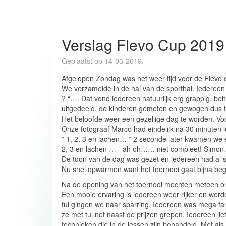
Verslag Flevo Cup 2019
Geplaatst op 14-03-2019.
Afgelopen Zondag was het weer tijd voor de Flevo c
We verzamelde in de hal van de sporthal. Iedereen
? “…. Dat vond iedereen natuurlijk erg grappig, be
uitgedeeld, de kinderen gemeten en gewogen dus ti
Het beloofde weer een gezellige dag te worden. V
Onze fotograaf Marco had eindelijk na 30 minuten i
” 1, 2, 3 en lachen… ” 2 seconde later kwamen we e
2, 3 en lachen … ” ah oh…… niet compleet! Simo
De toon van de dag was gezet en iedereen had al sp
Nu snel opwarmen want het toernooi gaat bijna be
Na de opening van het toernooi mochten meteen o
Een mooie ervaring is iedereen weer rijker en werd
tul gingen we naar sparring. Iedereen was mega fan
ze met tul net naast de prijzen grepen. Iedereen li
technieken die in de lessen zijn behandeld. Met al