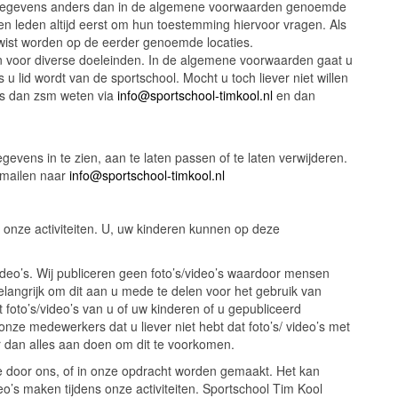
 gegevens anders dan in de algemene voorwaarden genoemde
en leden altijd eerst om hun toestemming hiervoor vragen. Als
 gewist worden op de eerder genoemde locaties.
n voor diverse doeleinden. In de algemene voorwaarden gaat u
 lid wordt van de sportschool. Mocht u toch liever niet willen
ons dan zsm weten via
info@sportschool-timkool.nl
en dan
evens in te zien, aan te laten passen of te laten verwijderen.
-mailen naar
info@sportschool-timkool.nl
l onze activiteiten. U, uw kinderen kunnen op deze
ideo’s. Wij publiceren geen foto’s/video’s waardoor mensen
angrijk om dit aan u mede te delen voor het gebruik van
dat foto’s/video’s van u of uw kinderen of u gepubliceerd
onze medewerkers dat u liever niet hebt dat foto’s/ video’s met
r dan alles aan doen om dit te voorkomen.
ie door ons, of in onze opdracht worden gemaakt. Het kan
’s maken tijdens onze activiteiten. Sportschool Tim Kool