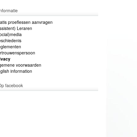
Informatie
atis proeflessen aanvragen
ssistent) Leraren
ocial)media
schiedenis
glementen
rtrouwenspersoon
ivacy
gemene voorwaarden
glish information
Op facebook