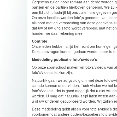
Gegevens zullen nooit zomaar aan derde worden
partijen en de partijen hierboven genoemd. We zull
een lid zich uitschrijft bij ons zullen alle gegeven
Op onze locaties worden foto’;s genomen van lede
akkoord met de verspreiding van deze gegevens als u
dat uw of uw kind’s foto wordt verspreid, laat het 
houden we daar rekening mee.
Controle
Onze leden hebben altijd het recht om hun eigen geg
Deze aanvragen kunnen gedaan worden door te e
Mededeling publicatie foto’s/video’s
Op onze sportschool maken wij foto’s/video’s van a
foto’s/video’s te zien zijn.
Natuurlijk gaan we zorgvuldig om met deze foto’s/v
schade kunnen ondervinden. Toch vinden we het bel
foto’s/video’s. Het is goed mogelijk dat u niet wilt 
worden. U mag dat natuurlijk altijd laten weten aan 
u of uw kinderen gepubliceerd worden. Wij zullen e
Deze mededeling geldt alleen voor foto’s/video’s d
voorkomen dat andere ouders/bezoekers foto’s/video