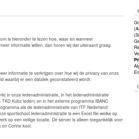
Gr
(A
(S
arom is hieronder te lezen hoe, waar en wanneer
Ge
er informatie willen, dan horen wij dat uiteraard graag.
Re
Ve
Pr
Al
En
 informatie te verkrijgen over hoe wij de privacy van onze
 waarbij er een datalek geconstateerd wordt.
t in onze ledenadministratie, in het ledenadministratie
n TKD Kubz leden) en in het externe programma IBANC
rogramma als de ledenadministratie van ITF Nederland
ze sportschool ledenadministratie is een Excel file welke op
rk op een veilige locatie. De server is alleen toegankelijk voor
 en Corine kool.