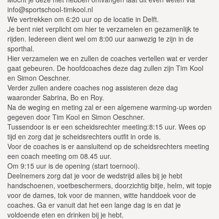
info@sportschool-timkool.nl
We vertrekken om 6:20 uur op de locatie in Delft.
Je bent niet verplicht om hier te verzamelen en gezamenlijk te
rijden. Iedereen dient wel om 8:00 uur aanwezig te zijn in de
sporthal.
Hier verzamelen we en zullen de coaches vertellen wat er verder
gaat gebeuren. De hoofdcoaches deze dag zullen zijn Tim Kool
en Simon Oeschner.
Verder zullen andere coaches nog assisteren deze dag
waaronder Sabrina, Bo en Roy.
Na de weging en meting zal er een algemene warming-up worden
gegeven door Tim Kool en Simon Oeschner.
Tussendoor is er een scheidsrechter meeting:8:15 uur. Wees op
tijd en zorg dat je scheidsrechters outfit in orde is.
Voor de coaches is er aansluitend op de scheidsrechters meeting
een coach meeting om 08.45 uur.
Om 9:15 uur is de opening (start toernooi).
Deelnemers zorg dat je voor de wedstrijd alles bij je hebt
handschoenen, voetbeschermers, doorzichtig bitje, helm, wit topje
voor de dames, tok voor de mannen, witte handdoek voor de
coaches. Ga er vanuit dat het een lange dag is en dat je
voldoende eten en drinken bij je hebt.