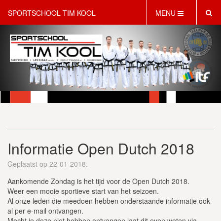
SPORTSCHOOL TIM KOOL
MENU
HOME
INFORMATIE
LESAANBOD
ROOSTER
2 GRATIS PROEFLESSEN
PT & LIFESTYLE COACHING
KINDERFEESTJES
Informatie Open Dutch 2018
WEBSHOP
SCHRIJF JE NU IN!
Geplaatst op 22-01-2018.
CONTACT
Aankomende Zondag is het tijd voor de Open Dutch 2018.
Weer een mooie sportieve start van het seizoen.
Al onze leden die meedoen hebben onderstaande informatie ook
al per e-mail ontvangen.
Mocht je deze niet hebben ontvangen laat dit even weten via