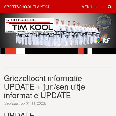
SPORTSCHOOL TIM KOOL
MENU
HOME
INFORMATIE
LESAANBOD
ROOSTER
2 GRATIS PROEFLESSEN
PT & LIFESTYLE COACHING
KINDERFEESTJES
Griezeltocht informatie
WEBSHOP
SCHRIJF JE NU IN!
UPDATE + jun/sen uitje
CONTACT
informatie UPDATE
Geplaatst op 01-11-2023.
UPDATE