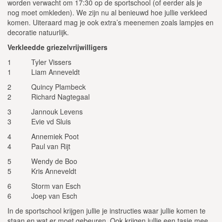
worden verwacht om 17:30 op de sportschool (of eerder als je
nog moet omkleden). We zijn nu al benieuwd hoe jullie verkleed
komen. Uiteraard mag je ook extra’s meenemen zoals lampjes en
decoratie natuurlijk.
Verkleedde griezelvrijwilligers
1 Tyler Vissers
1 Liam Anneveldt
2 Quincy Plambeck
2 Richard Nagtegaal
3 Jannouk Levens
3 Evie vd Sluis
4 Annemiek Poot
4 Paul van Rijt
5 Wendy de Boo
5 Kris Anneveldt
6 Storm van Esch
6 Joep van Esch
In de sportschool krijgen jullie je instructies waar jullie komen te
staan en wat er moet gebeuren. Ook krijgen jullie een tasje mee