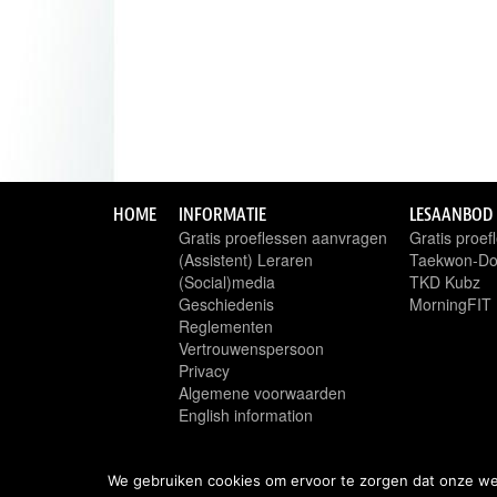
HOME
INFORMATIE
LESAANBOD
Gratis proeflessen aanvragen
Gratis proe
(Assistent) Leraren
Taekwon-D
(Social)media
TKD Kubz
Geschiedenis
MorningFIT
Reglementen
Vertrouwenspersoon
Privacy
Algemene voorwaarden
English information
We gebruiken cookies om ervoor te zorgen dat onze webs