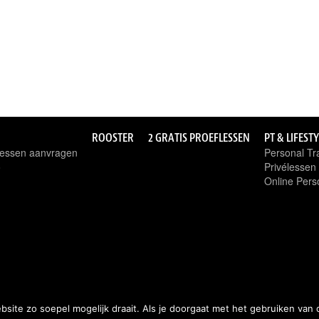
ROOSTER
2 GRATIS PROEFLESSEN
PT & LIFEST
flessen aanvragen
Personal Tra
o
Privélesse
Online Pers
ite zo soepel mogelijk draait. Als je doorgaat met het gebruiken van 