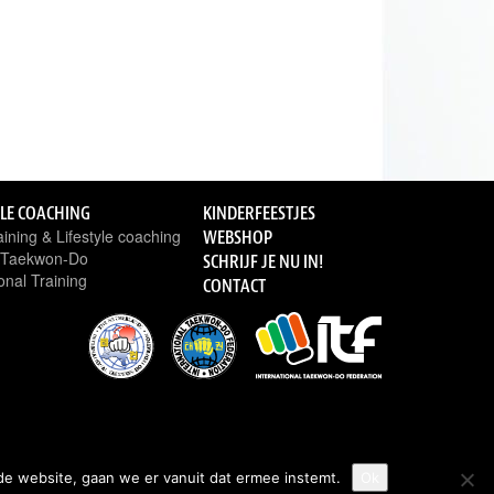
YLE COACHING
KINDERFEESTJES
ining & Lifestyle coaching
WEBSHOP
n Taekwon-Do
SCHRIJF JE NU IN!
onal Training
CONTACT
de website, gaan we er vanuit dat ermee instemt.
Ok