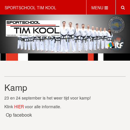
SPORTSCHOOL TIM KOOL
MENU
HOME
INFORMATIE
LESAANBOD
ROOSTER
2 GRATIS PROEFLESSEN
PT & LIFESTYLE COACHING
KINDERFEESTJES
Kamp
WEBSHOP
SCHRIJF JE NU IN!
23 en 24 september is het weer tijd voor kamp!
CONTACT
Klink
HIER
voor alle informatie.
Op facebook