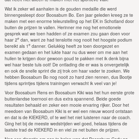
Wat ik zeker wil aanhalen is de gouden medaille die werd
binnengesleept door Boosabum Bo. Een jaar geleden kreeg ze te
maken met een enorme teleurstelling op het EK in Schotland door
buiten de prijzen te vallen. Herinner me nog het emotionele
gesprek wat we toen hadden of ze examen zou gaan doen voor
e
haar 2
dan, want ze had tenslotte nog nooit het hoogste podium
e
bereikt als 1
danner. Gelukkig heeft ze toen doorgezet en
examen gedaan en het lukte haar nu dus weer om me aan het
huilen te krijgen door gewoon goud te pakken met ik denk bijna
wel haar beste tuls ooit! De ontlading die er was is onvergetelijk
en ook de snelle sprint die zij trok om haar vader te zoeken. We
hebben Boosabum Bo nog nooit zo hard zien rennen, dus Bootje
tijdens sprintjes tijdens trainingen verwacht ik veel van je!
Voor Boosabum Rens en Boosabum Kiki was het hun eerste grote
buitenlandse toernooi en dus extra spannend. Beide goede
resultaten behaald en zeker een mooie ervaring rijker. Door het
meedoen van Boosabum Kiki is er wel een nieuw woord ontstaan
en dat is de KIEKERD, of te wel het niet luisteren naar de coach.
Ging het bij de meeste wedstrijden wel goed, helaas tijdens de
laatste trad de KIEKERD in en viel ze net buiten de prijzen.
Nog een dingetje om aan te halen was dat Boosabum Cody na