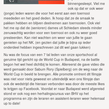
binnengesleept. Viel me
ook op dat er ook weer
(jonge) leden waren die voor het eerst aan een toernooi
meededen en het goed deden. Ik hoop dat ze de smaak te
pakken hebben en blijven deelnemen aan toernooien. Ook viel
het me op dat de (senioren) dames uit Schiedam steeds minder
zenuwachtig worden voor een toernooi en ook nu weer goed
presteerden. Kan niet wachten om weer van jullie te gaan
genieten op het NK. (en gezien dat jullie je bijna op ieder
onderdeel hebben ingeschreven zal dit wel gaan lukken)
Nu was de focus van een 7 tal leden van onze sportschool al
geruime tijd gericht op de World Cup in Budapest, na de battle
begon het wel heel dichtbij te komen. Allereerst de gave video die
werd gemaakt door Sabum Rory (Spielberg) om de weg naar de
World Cup in beeld te brengen. Alle promotie omtrent dit filmpje
was niet voor niets geweest en uiteindelijk won ons filmpje dan
ook de wedstrijd die hieraan verbonden was door de meeste likes
te krijgen op Facebook. Voordat er naar Budapest werd afgereisd
stond er ook nog een herhalingscursus van BHV op het
programma en zijn de leraren en assistent-leraren weer helemaal
up to date!