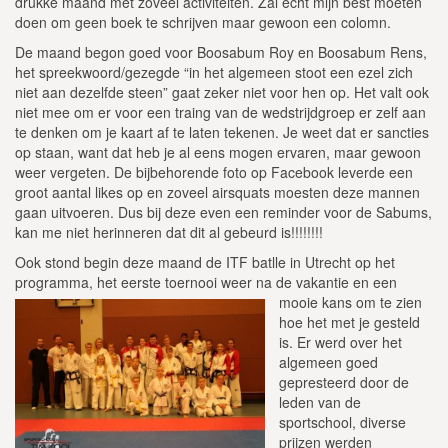
drukke maand met zoveel activiteiten. Zal echt mijn best moeten
doen om geen boek te schrijven maar gewoon een colomn.
De maand begon goed voor Boosabum Roy en Boosabum Rens,
het spreekwoord/gezegde “in het algemeen stoot een ezel zich
niet aan dezelfde steen” gaat zeker niet voor hen op. Het valt ook
niet mee om er voor een traing van de wedstrijdgroep er zelf aan
te denken om je kaart af te laten tekenen. Je weet dat er sancties
op staan, want dat heb je al eens mogen ervaren, maar gewoon
weer vergeten. De bijbehorende foto op Facebook leverde een
groot aantal likes op en zoveel airsquats moesten deze mannen
gaan uitvoeren. Dus bij deze even een reminder voor de Sabums,
kan me niet herinneren dat dit al gebeurd is!!!!!!!!
Ook stond begin deze maand de ITF batlle in Utrecht op het
programma, het eerste toernooi weer na de
vakantie en een
mooie kans om te zien
hoe het met je gesteld
is. Er werd over het
algemeen goed
gepresteerd door de
leden van de
sportschool, diverse
prijzen werden