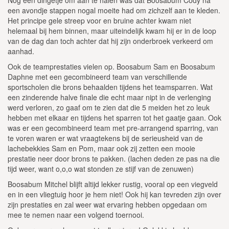
een avondje stappen nogal moeite had om zichzelf aan te kleden.
Het principe gele streep voor en bruine achter kwam niet
helemaal bij hem binnen, maar uiteindelijk kwam hij er in de loop
van de dag dan toch achter dat hij zijn onderbroek verkeerd om
aanhad.
Ook de teamprestaties vielen op. Boosabum Sam en Boosabum
Daphne met een gecombineerd team van verschillende
sportscholen die brons behaalden tijdens het teamsparren. Wat
een zinderende halve finale die echt maar nipt in de verlenging
werd verloren, zo gaaf om te zien dat die 5 meiden het zo leuk
hebben met elkaar en tijdens het sparren tot het gaatje gaan. Ook
was er een gecombineerd team met pre-arrangend sparring, van
te voren waren er wat vraagtekens bij de serieusheid van de
lachebekkies Sam en Pom, maar ook zij zetten een mooie
prestatie neer door brons te pakken. (lachen deden ze pas na die
tijd weer, want o,o,o wat stonden ze stijf van de zenuwen)
Boosabum Mitchel blijft altijd lekker rustig, vooral op een viegveld
en in een vliegtuig hoor je hem niet! Ook hij kan tevreden zijn over
zijn prestaties en zal weer wat ervaring hebben opgedaan om
mee te nemen naar een volgend toernooi.