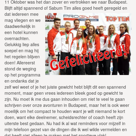
11 Oktober was het dan zover en vertrokken we naar Budapest.
Blijft altijd spannend of
Sabum Tim alles goed heeft geregeld en
dat iedereen mee
mag vliegen en we
daadwerkelijk in
een hotel kunnen
overnachten.
Gelukkig liep alles
soepel en mag hij
het regelen blijven
doen! Allereerst
stond de weging
op het programma
en ondanks dat je
zelf wel weet of je het juiste gewicht hebt blijft dit een spannend
moment, maar geen vrees iedereen bleek goed op gewicht te
zijn. Nu moet ik me dus gaan inhouden om niet te veel te gaan
schrijven over onze avonturen in Budapest, maar het is ook weer
moeilijk om het compact te houden want je wilt niemand te kort
doen, want elke deelnemer, scheidsrechter of coach heeft zijn
uiterste best gedaan. Nu had ik al wat reminders voor mijzelf in
mijn telefoon gezet van de dingen die ik wel wilde vermelden en
dat heeft niet alleen te maken met het sportieve vlak!