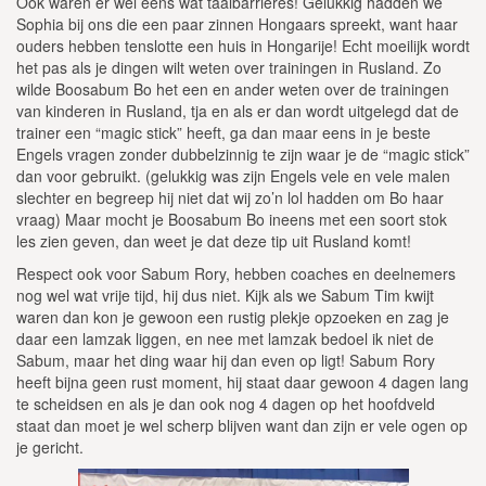
Ook waren er wel eens wat taalbarrieres! Gelukkig hadden we
Sophia bij ons die een paar zinnen Hongaars spreekt, want haar
ouders hebben tenslotte een huis in Hongarije! Echt moeilijk wordt
het pas als je dingen wilt weten over trainingen in Rusland. Zo
wilde Boosabum Bo het een en ander weten over de trainingen
van kinderen in Rusland, tja en als er dan wordt uitgelegd dat de
trainer een “magic stick” heeft, ga dan maar eens in je beste
Engels vragen zonder dubbelzinnig te zijn waar je de “magic stick”
dan voor gebruikt. (gelukkig was zijn Engels vele en vele malen
slechter en begreep hij niet dat wij zo’n lol hadden om Bo haar
vraag) Maar mocht je Boosabum Bo ineens met een soort stok
les zien geven, dan weet je dat deze tip uit Rusland komt!
Respect ook voor Sabum Rory, hebben coaches en deelnemers
nog wel wat vrije tijd, hij dus niet. Kijk als we Sabum Tim kwijt
waren dan kon je gewoon een rustig plekje opzoeken en zag je
daar een lamzak liggen, en nee met lamzak bedoel ik niet de
Sabum, maar het ding waar hij dan even op ligt! Sabum Rory
heeft bijna geen rust moment, hij staat daar gewoon 4 dagen lang
te scheidsen en als je dan ook nog 4 dagen op het hoofdveld
staat dan moet je wel scherp blijven want dan zijn er vele ogen op
je gericht.