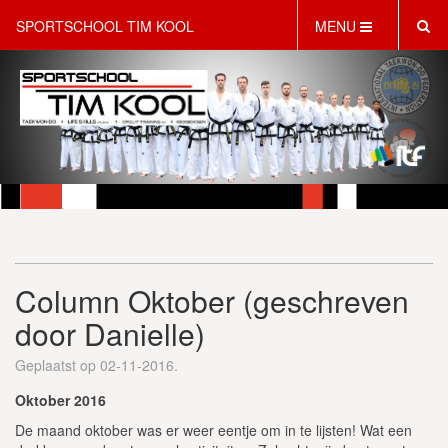
SPORTSCHOOL TIM KOOL
MENU
HOME
INFORMATIE
LESAANBOD
ROOSTER
2 GRATIS PROEFLESSEN
PT & LIFESTYLE COACHING
KINDERFEESTJES
Column Oktober (geschreven
WEBSHOP
SCHRIJF JE NU IN!
door Danielle)
CONTACT
Geplaatst op 02-11-2016.
Oktober 2016
De maand oktober was er weer eentje om in te lijsten! Wat een