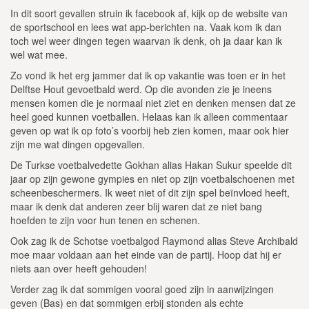
In dit soort gevallen struin ik facebook af, kijk op de website van
de sportschool en lees wat app-berichten na. Vaak kom ik dan
toch wel weer dingen tegen waarvan ik denk, oh ja daar kan ik
wel wat mee.
Zo vond ik het erg jammer dat ik op vakantie was toen er in het
Delftse Hout gevoetbald werd. Op die avonden zie je ineens
mensen komen die je normaal niet ziet en denken mensen dat ze
heel goed kunnen voetballen. Helaas kan ik alleen commentaar
geven op wat ik op foto’s voorbij heb zien komen, maar ook hier
zijn me wat dingen opgevallen.
De Turkse voetbalvedette Gokhan alias Hakan Sukur speelde dit
jaar op zijn gewone gympies en niet op zijn voetbalschoenen met
scheenbeschermers. Ik weet niet of dit zijn spel beïnvloed heeft,
maar ik denk dat anderen zeer blij waren dat ze niet bang
hoefden te zijn voor hun tenen en schenen.
Ook zag ik de Schotse voetbalgod Raymond alias Steve Archibald
moe maar voldaan aan het einde van de partij. Hoop dat hij er
niets aan over heeft gehouden!
Verder zag ik dat sommigen vooral goed zijn in aanwijzingen
geven (Bas) en dat sommigen erbij stonden als echte