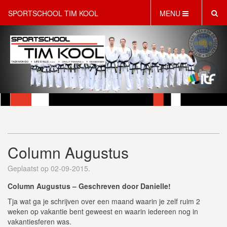
SPORTSCHOOL TIM KOOL
MENU
HOME
INFORMATIE
LESAANBOD
ROOSTER
2 GRATIS PROEFLESSEN
PT & LIFESTYLE COACHING
KINDERFEESTJES
Column Augustus
WEBSHOP
SCHRIJF JE NU IN!
Geplaatst op 02-09-2015.
CONTACT
Column Augustus – Geschreven door Danielle!
Tja wat ga je schrijven over een maand waarin je zelf ruim 2
weken op vakantie bent geweest en waarin iedereen nog in
vakantiesferen was.