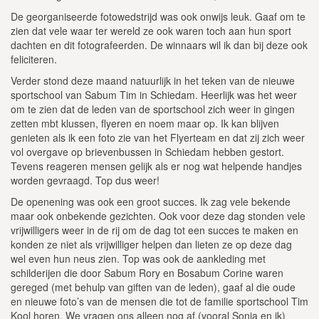
De georganiseerde fotowedstrijd was ook onwijs leuk. Gaaf om te
zien dat vele waar ter wereld ze ook waren toch aan hun sport
dachten en dit fotografeerden. De winnaars wil ik dan bij deze ook
feliciteren.
Verder stond deze maand natuurlijk in het teken van de nieuwe
sportschool van Sabum Tim in Schiedam. Heerlijk was het weer
om te zien dat de leden van de sportschool zich weer in gingen
zetten mbt klussen, flyeren en noem maar op. Ik kan blijven
genieten als ik een foto zie van het Flyerteam en dat zij zich weer
vol overgave op brievenbussen in Schiedam hebben gestort.
Tevens reageren mensen gelijk als er nog wat helpende handjes
worden gevraagd. Top dus weer!
De openening was ook een groot succes. Ik zag vele bekende
maar ook onbekende gezichten. Ook voor deze dag stonden vele
vrijwilligers weer in de rij om de dag tot een succes te maken en
konden ze niet als vrijwilliger helpen dan lieten ze op deze dag
wel even hun neus zien. Top was ook de aankleding met
schilderijen die door Sabum Rory en Bosabum Corine waren
gereged (met behulp van giften van de leden), gaaf al die oude
en nieuwe foto’s van de mensen die tot de familie sportschool Tim
Kool horen. We vragen ons alleen nog af (vooral Sonja en ik)