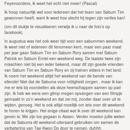
Feyenoorders, ik weet het echt niet meer! (Pascal)
Ik hoop natuurlijk wel voor iedereen dat het team van Sabum Tim
gewonnen heeft, want ik weet hoe slecht hij tegen zijn verlies kan!
(om dit stukje te visualiseren verwijs ik u naar de foto’s op
facebook)
In augustus was het ook weer tijd voor een sabummen weekend.
Ik weet niet of iedereen dit fenomeen kent, maar een paar maal
per jaar gaan Sabum Tim en Sabum Rory samen met Sabum
Patrick en Sabum Emiel een weekend weg. De laatste twee zijn
misschien niet bij een ieder bekend, maar dit zijn goede vrienden
van Sabum Tim en Sabum Rory en zij trainen elders in het land.
Ik noem het weekend altijd het weekend van de bende van
ellende! Niet dat de Sabums voor rottigheid zorgen , maar ik kan
me er iets bij voorstellen als deze heerschappen samen op pad
zijn. Ik heb we eens een glimp mogen opvangen van een filmpje
gemaakt in zo’n weekend en dat zei mij, zonder daar over uit te
wijden, genoeg. Het is ook altijd moeilijk om iets over dit weekend
te horen te krijgen. Het enige citaat wat ik over dit weekend kan
geven is: We zijn los gegaan in Assen. Verder moeten jullie weten
dat de Sabums dit weekend uiteraard gebruiken om samen de
verbetering van Tae Kwon Do door te nemen, duhhh.