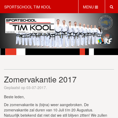
SPORTSCHOOL TIM KOOL
MENU
HOME
INFORMATIE
LESAANBOD
ROOSTER
2 GRATIS PROEFLESSEN
PT & LIFESTYLE COACHING
KINDERFEESTJES
Zomervakantie 2017
WEBSHOP
SCHRIJF JE NU IN!
Geplaatst op 03-07-2017.
CONTACT
Beste leden,
De zomervakantie is (bijna) weer aangebroken. De
zomervakantie zal duren van 10 Juli t/m 20 Augustus.
Natuurlijk betekend dat niet dat we stil blijven zitten! We zullen