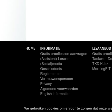
HOME
INFORMATIE
LESAANBOD
Gratis proeflessen aanvragen
Gratis proe
(Assistent) Leraren
Taekwon-D
(Social)media
TKD Kubz
Geschiedenis
MorningFIT
Reglementen
Vertrouwenspersoon
Privacy
Algemene voorwaarden
English information
We gebruiken cookies om ervoor te zorgen dat onze webs