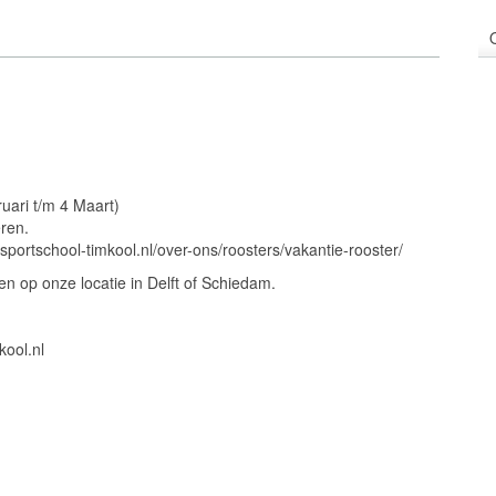
ruari t/m 4 Maart)
ren.
.sportschool-timkool.nl/over-ons/roosters/vakantie-rooster/
en op onze locatie in Delft of Schiedam.
kool.nl