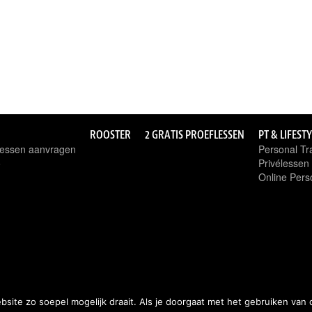
ROOSTER
2 GRATIS PROEFLESSEN
PT & LIFEST
flessen aanvragen
Personal Tra
o
Privélesse
Online Pers
ite zo soepel mogelijk draait. Als je doorgaat met het gebruiken van 