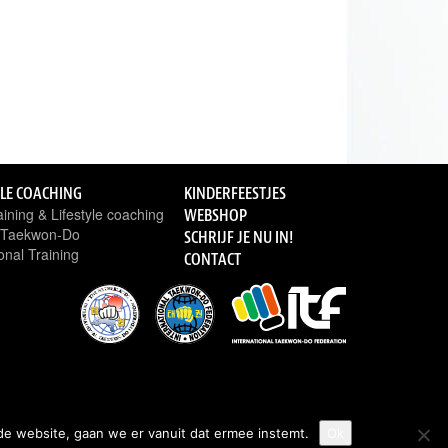
YLE COACHING
KINDERFEESTJES
ining & Lifestyle coaching
WEBSHOP
n Taekwon-Do
SCHRIJF JE NU IN!
onal Training
CONTACT
de website, gaan we er vanuit dat ermee instemt.
Ok