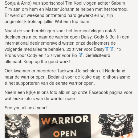
Sonja & Arno) van sportschool Tim Kool vlogen achter Sabum
Tim aan om hem en Master Johann te helpen met het toernooi.
Er werd dit weekend ontzettend hard gewerkt en wij zijn
ongelofelijk trots op jullie. Wat een top team!
Naast de voorbereidingen voor het toernooi vlogen ook 3
deelnemers me
e naar de warrior open Daisy, Cody & Bo. In een
international deelnemersveld wisten onze deelnemers de
volgende medailles te behalen. 2x zilver voor Daisy
, 1x
Brons voor Cody en 1x zilver voor Bo
. Gefeliciteerd
allemaal. Keep up the good work!
Ook kwamen er meerdere Taekwon-Do scholen uit Nederland
naar de warrior open. Bedankt voor de leuke dag, enthousiasme
& het supporteren van de eerste warrior open.
Neem een kijkje in ons foto album op onze Facebook pagina voor
wat leuke foto’s van de warrior open
See you all next year!