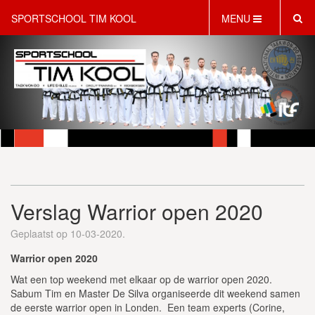
SPORTSCHOOL TIM KOOL
MENU
HOME
INFORMATIE
LESAANBOD
ROOSTER
2 GRATIS PROEFLESSEN
PT & LIFESTYLE COACHING
KINDERFEESTJES
Verslag Warrior open 2020
WEBSHOP
SCHRIJF JE NU IN!
Geplaatst op 10-03-2020.
CONTACT
Warrior open 2020
Wat een top weekend met elkaar op de warrior open 2020.
Sabum Tim en Master De Silva organiseerde dit weekend samen
de eerste warrior open in Londen.
Een team experts (Corine,