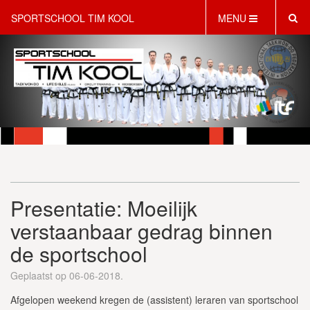
SPORTSCHOOL TIM KOOL
MENU
HOME
INFORMATIE
LESAANBOD
ROOSTER
2 GRATIS PROEFLESSEN
PT & LIFESTYLE COACHING
KINDERFEESTJES
Presentatie: Moeilijk
WEBSHOP
SCHRIJF JE NU IN!
verstaanbaar gedrag binnen
CONTACT
de sportschool
Geplaatst op 06-06-2018.
Afgelopen weekend kregen de (assistent) leraren van sportschool