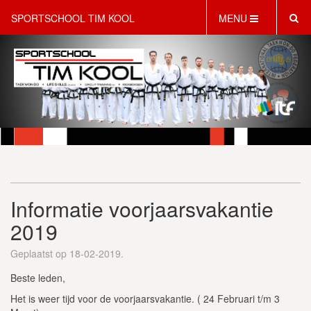
SPORTSCHOOL TIM KOOL
MENU
HOME
INFORMATIE
LESAANBOD
ROOSTER
2 GRATIS PROEFLESSEN
PT & LIFESTYLE COACHING
KINDERFEESTJES
Informatie voorjaarsvakantie
WEBSHOP
SCHRIJF JE NU IN!
2019
CONTACT
Geplaatst op 18-02-2019.
Beste leden,
Het is weer tijd voor de voorjaarsvakantie. ( 24 Februari t/m 3