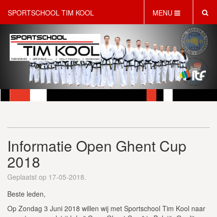
SPORTSCHOOL TIM KOOL
MENU
HOME
INFORMATIE
LESAANBOD
ROOSTER
2 GRATIS PROEFLESSEN
PT & LIFESTYLE COACHING
KINDERFEESTJES
Informatie Open Ghent Cup
WEBSHOP
SCHRIJF JE NU IN!
2018
CONTACT
Geplaatst op 17-05-2018.
Beste leden,
Op Zondag 3 Juni 2018 willen wij met Sportschool Tim Kool naar