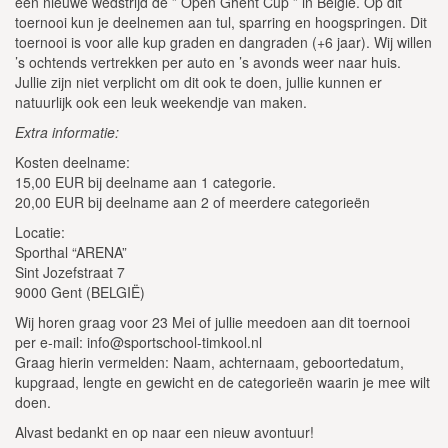
een nieuwe wedstrijd de ” Open Ghent Cup ” in België. Op dit
toernooi kun je deelnemen aan tul, sparring en hoogspringen. Dit
toernooi is voor alle kup graden en dangraden (+6 jaar). Wij willen
’s ochtends vertrekken per auto en ’s avonds weer naar huis.
Jullie zijn niet verplicht om dit ook te doen, jullie kunnen er
natuurlijk ook een leuk weekendje van maken.
Extra informatie:
Kosten deelname:
15,00 EUR bij deelname aan 1 categorie.
20,00 EUR bij deelname aan 2 of meerdere categorieën
Locatie:
Sporthal “ARENA”
Sint Jozefstraat 7
9000 Gent (BELGIË)
Wij horen graag voor 23 Mei of jullie meedoen aan dit toernooi
per e-mail: info@sportschool-timkool.nl
Graag hierin vermelden: Naam, achternaam, geboortedatum,
kupgraad, lengte en gewicht en de categorieën waarin je mee wilt
doen.
Alvast bedankt en op naar een nieuw avontuur!