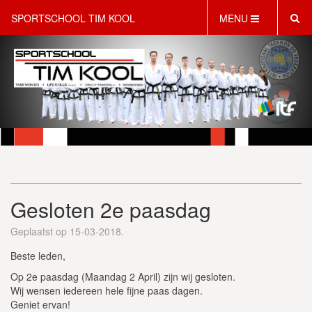
SPORTSCHOOL TIM KOOL
MENU
HOME
INFORMATIE
LESAANBOD
ROOSTER
2 GRATIS PROEFLESSEN
PT & LIFESTYLE COACHING
KINDERFEESTJES
Gesloten 2e paasdag
WEBSHOP
SCHRIJF JE NU IN!
Geplaatst op 15-03-2018.
CONTACT
Beste leden,
Op 2e paasdag (Maandag 2 April) zijn wij gesloten.
Wij wensen iedereen hele fijne paas dagen.
Geniet ervan!