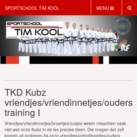
SPORTSCHOOL TIM KOOL
MENU
HOME
INFORMATIE
LESAANBOD
ROOSTER
2 GRATIS PROEFLESSEN
PT & LIFESTYLE COACHING
KINDERFEESTJES
TKD Kubz
WEBSHOP
SCHRIJF JE NU IN!
vriendjes/vriendinnetjes/ouders
CONTACT
training I
Vriendjes/vriendinnetjes/broertjes/zusjes weten misschien vaak
niet wat onze Kubz in de les precies doen. Die mogen dat zelf
komen uit proberen bij onze vriendjes/vriendinnetjes/ouders