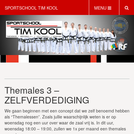
SPORTSCHOOL TIM KOOL
MENU
HOME
INFORMATIE
LESAANBOD
ROOSTER
2 GRATIS PROEFLESSEN
PT & LIFESTYLE COACHING
KINDERFEESTJES
Themales 3 –
WEBSHOP
SCHRIJF JE NU IN!
ZELFVERDEDIGING
CONTACT
We gaan beginnen met een concept dat we zelf benoemd hebben
als “Themalessen”. Zoals jullie waarschijnlijk weten is er op
woensdag nog een uur over waar de zaal vrij is. In dit uur,
woensdag 18:00 – 19:00, zullen we 1x per maand een themales