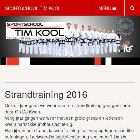
SPORTSCHOOL TIM KOOL
MENU
HOME
INFORMATIE
LESAANBOD
ROOSTER
2 GRATIS PROEFLESSEN
PT & LIFESTYLE COACHING
KINDERFEESTJES
Strandtraining 2016
WEBSHOP
SCHRIJF JE NU IN!
Ook dit jaar gaan we weer naar de strandtraining georganiseerd
CONTACT
door Oh Do Kwan.
Vorig jaar gingen we weer met een grote groep en iedereen
kwam hartstikke enthousiast terug.
Hou jij van het strand, kussen training, tul, hoogspringen, conditie
oefeningen, Taekwon-Do spelletjes en nog veel meer? Dan is