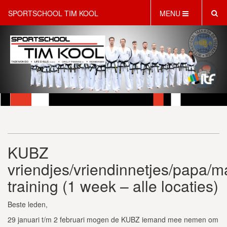
SPORTSCHOOL TIM KOOL
MENU
HOME
INFORMATIE
LESAANBOD
ROOSTER
2 GRATIS PROEFLESSEN
PT & LIFESTYLE COACHING
KINDERFEESTJES
KUBZ
WEBSHOP
SCHRIJF JE NU IN!
vriendjes/vriendinnetjes/papa/
CONTACT
training (1 week – alle locaties)
Beste leden,
29 januari t/m 2 februari mogen de KUBZ iemand mee nemen om