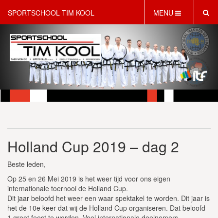
SPORTSCHOOL TIM KOOL
MENU
HOME
INFORMATIE
LESAANBOD
ROOSTER
2 GRATIS PROEFLESSEN
PT & LIFESTYLE COACHING
KINDERFEESTJES
Holland Cup 2019 – dag 2
WEBSHOP
SCHRIJF JE NU IN!
Beste leden,
CONTACT
Op 25 en 26 Mei 2019 is het weer tijd voor ons eigen
internationale toernooi de Holland Cup.
Dit jaar beloofd het weer een waar spektakel te worden. Dit jaar is
het de 10e keer dat wij de Holland Cup organiseren. Dat beloofd
1 groot feest te worden. Veel internationale deelnemers