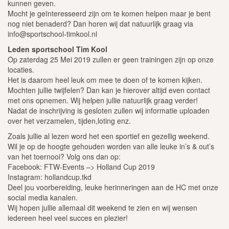
kunnen geven.
Mocht je geïnteresseerd zijn om te komen helpen maar je bent
nog niet benaderd? Dan horen wij dat natuurlijk graag via
info@sportschool-timkool.nl
Leden sportschool Tim Kool
Op zaterdag 25 Mei 2019 zullen er geen trainingen zijn op onze
locaties.
Het is daarom heel leuk om mee te doen of te komen kijken.
Mochten jullie twijfelen? Dan kan je hierover altijd even contact
met ons opnemen. Wij helpen jullie natuurlijk graag verder!
Nadat de inschrijving is gesloten zullen wij informatie uploaden
over het verzamelen, tijden,loting enz.
Zoals jullie al lezen word het een sportief en gezellig weekend.
Wil je op de hoogte gehouden worden van alle leuke in’s & out’s
van het toernooi? Volg ons dan op:
Facebook: FTW-Events –> Holland Cup 2019
Instagram: hollandcup.tkd
Deel jou voorbereiding, leuke herinneringen aan de HC met onze
social media kanalen.
Wij hopen jullie allemaal dit weekend te zien en wij wensen
iedereen heel veel succes en plezier!