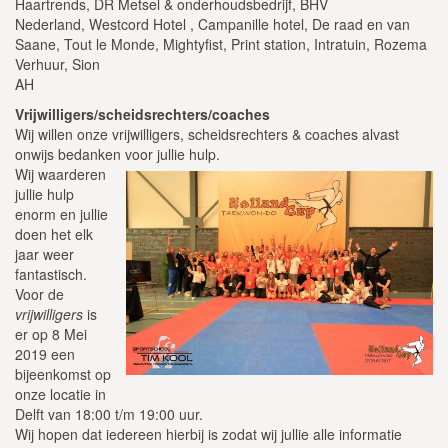
Haartrends, DR Metsel & onderhoudsbedrijf, BHV
Nederland, Westcord Hotel , Campanille hotel, De raad en van
Saane, Tout le Monde, Mightyfist, Print station, Intratuin, Rozema
Verhuur, Sion
AH
Vrijwilligers/scheidsrechters/coaches
Wij willen onze vrijwilligers, scheidsrechters & coaches alvast
onwijs bedanken voor jullie hulp.
Wij waarderen
jullie hulp
enorm en jullie
doen het elk
jaar weer
fantastisch.
Voor de
vrijwilligers
is
er op 8 Mei
2019 een
bijeenkomst op
onze locatie in
Delft van 18:00 t/m 19:00 uur.
Wij hopen dat iedereen hierbij is zodat wij jullie alle informatie