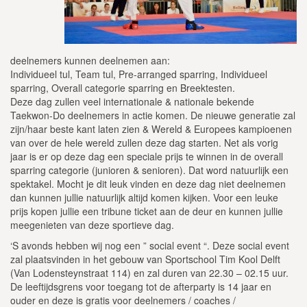
deelnemers kunnen deelnemen aan:
Individueel tul, Team tul, Pre-arranged sparring, Individueel
sparring, Overall categorie sparring en Breektesten.
Deze dag zullen veel internationale & nationale bekende
Taekwon-Do deelnemers in actie komen. De nieuwe generatie zal
zijn/haar beste kant laten zien & Wereld & Europees kampioenen
van over de hele wereld zullen deze dag starten. Net als vorig
jaar is er op deze dag een speciale prijs te winnen in de overall
sparring categorie (junioren & senioren). Dat word natuurlijk een
spektakel. Mocht je dit leuk vinden en deze dag niet deelnemen
dan kunnen jullie natuurlijk altijd komen kijken. Voor een leuke
prijs kopen jullie een tribune ticket aan de deur en kunnen jullie
meegenieten van deze sportieve dag.
‘S avonds hebben wij nog een ” social event “. Deze social event
zal plaatsvinden in het gebouw van Sportschool Tim Kool Delft
(Van Lodensteynstraat 114) en zal duren van 22.30 – 02.15 uur.
De leeftijdsgrens voor toegang tot de afterparty is 14 jaar en
ouder en deze is gratis voor deelnemers / coaches /