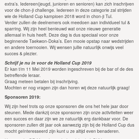
extra’s. Iedereen(jeugd, junioren en senioren) kan zich inschrijven
voor de chon-ji challenge. Iedereen in deze categorie zal strijden
wie de Holland Cup kampioen 2018 word in chon-ji Tul.
Verder zullen de deelnemers ook meedoen aan individueel tul &
sparring. Wij zijn heel benieuwd wat onze nieuwe generatie
allemaal in huis heeft. Deze dag is dus speciaal voor onze
beginnende Taekwon-Doka’s. Een mooie opstap naar wedstrijden
en andere toernooien. Wij wensen jullie natuurlijk onwijs veel
succes & plezier.
Schrijf je nu in voor de Holland Cup 2019
Er kan t/m 11 Mei 2019 worden ingeschreven bij de bar of de des
betreffende leraar.
Graag meteen betalen bij inschrijving.
Mochten er nog vragen zijn dan horen wij deze natuurlijk graag!
Sponsoren 2019
:
Wij zijn heel trots op onze sponsoren die ons het hele jaar door
steunen. Mede dankzij onze sponsoren zijn onze activiteiten weer
een succes en daar zijn we ze natuurlijk erg dankbaar voor. De
sponsoren zullen dit jaar ook aanwezig zijn bij de Holland Cup dus
mocht geïnteresseerd zijn kunt u ze altijd even benaderen.