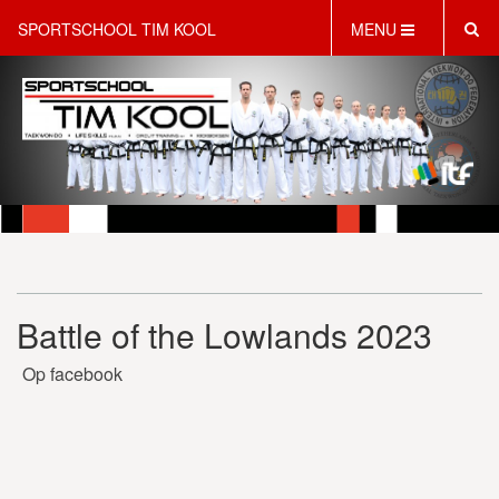
SPORTSCHOOL TIM KOOL
MENU
HOME
INFORMATIE
LESAANBOD
ROOSTER
2 GRATIS PROEFLESSEN
PT & LIFESTYLE COACHING
KINDERFEESTJES
Battle of the Lowlands 2023
WEBSHOP
SCHRIJF JE NU IN!
Op facebook
CONTACT