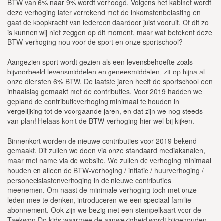
BTW van 6% naar 9% wordt verhoogd. Volgens het kabinet wordt
deze verhoging later verrekend met de inkomstenbelasting en
gaat de koopkracht van iedereen daardoor juist vooruit. Of dit zo
is kunnen wij niet zeggen op dit moment, maar wat betekent deze
BTW-verhoging nou voor de sport en onze sportschool?
Aangezien sport wordt gezien als een levensbehoefte zoals
bijvoorbeeld levensmiddelen en geneesmiddelen, zit op bijna al
onze diensten 6% BTW. De laatste jaren heeft de sportschool een
inhaalslag gemaakt met de contributies. Voor 2019 hadden we
gepland de contributieverhoging minimaal te houden in
vergelijking tot de voorgaande jaren, en dat zijn we nog steeds
van plan! Helaas komt de BTW-verhoging hier wel bij kijken.
Binnenkort worden de nieuwe contributies voor 2019 bekend
gemaakt. Dit zullen we doen via onze standaard mediakanalen,
maar met name via de website. We zullen de verhoging minimaal
houden en alleen de BTW-verhoging / inflatie / huurverhoging /
personeelslastenverhoging in de nieuwe contributies
meenemen. Om naast de minimale verhoging toch met onze
leden mee te denken, introduceren we een speciaal familie-
abonnement. Ook zijn we bezig met een stempelkaart voor de
Taekwon-Do kids waarmee de aanwezigheid wordt bijgehouden