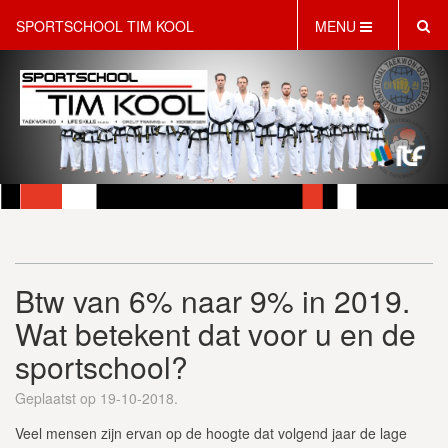
SPORTSCHOOL TIM KOOL
MENU
HOME
INFORMATIE
LESAANBOD
ROOSTER
2 GRATIS PROEFLESSEN
PT & LIFESTYLE COACHING
KINDERFEESTJES
Btw van 6% naar 9% in 2019.
WEBSHOP
SCHRIJF JE NU IN!
Wat betekent dat voor u en de
CONTACT
sportschool?
Geplaatst op 19-10-2018.
Veel mensen zijn ervan op de hoogte dat volgend jaar de lage