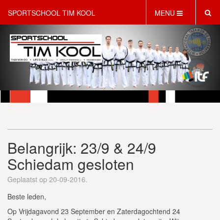
SPORTSCHOOL TIM KOOL
MENU
HOME
INFORMATIE
LESAANBOD
ROOSTER
2 GRATIS PROEFLESSEN
PT & LIFESTYLE COACHING
KINDERFEESTJES
Belangrijk: 23/9 & 24/9
WEBSHOP
SCHRIJF JE NU IN!
Schiedam gesloten
CONTACT
Geplaatst op 20-09-2016.
Beste leden,
Op Vrijdagavond 23 September en Zaterdagochtend 24