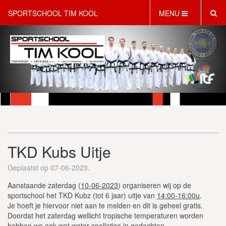
SPORTSCHOOL TIM KOOL
MENU
HOME
INFORMATIE
LESAANBOD
ROOSTER
2 GRATIS PROEFLESSEN
PT & LIFESTYLE COACHING
KINDERFEESTJES
TKD Kubs Uitje
WEBSHOP
SCHRIJF JE NU IN!
Geplaatst op 07-06-2023.
CONTACT
Aanstaande zaterdag (
10-06-2023
) organiseren wij op de
sportschool het TKD Kubz (tot 6 jaar) uitje van
14:00-16:00u
.
Je hoeft je hiervoor niet aan te melden en dit is geheel gratis.
Doordat het zaterdag wellicht tropische temperaturen worden
hebben we ook wat water spelletjes in gedachten.