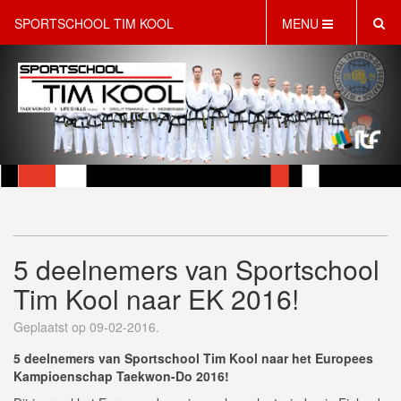
SPORTSCHOOL TIM KOOL
MENU
HOME
INFORMATIE
LESAANBOD
ROOSTER
2 GRATIS PROEFLESSEN
PT & LIFESTYLE COACHING
KINDERFEESTJES
5 deelnemers van Sportschool
WEBSHOP
SCHRIJF JE NU IN!
Tim Kool naar EK 2016!
CONTACT
Geplaatst op 09-02-2016.
5 deelnemers van Sportschool Tim Kool naar het Europees
Kampioenschap Taekwon-Do 2016!