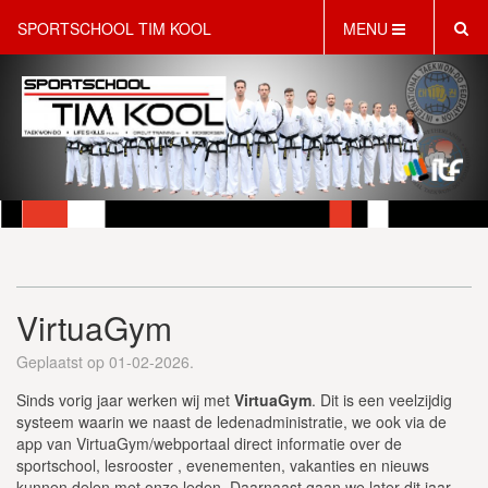
SPORTSCHOOL TIM KOOL
MENU
HOME
INFORMATIE
LESAANBOD
ROOSTER
2 GRATIS PROEFLESSEN
PT & LIFESTYLE COACHING
KINDERFEESTJES
VirtuaGym
WEBSHOP
SCHRIJF JE NU IN!
Geplaatst op 01-02-2026.
CONTACT
Sinds vorig jaar werken wij met
VirtuaGym
. Dit is een veelzijdig
systeem waarin we naast de ledenadministratie, we ook via de
app van VirtuaGym/webportaal direct informatie over de
sportschool, lesrooster , evenementen, vakanties en nieuws
kunnen delen met onze leden. Daarnaast gaan we later dit jaar