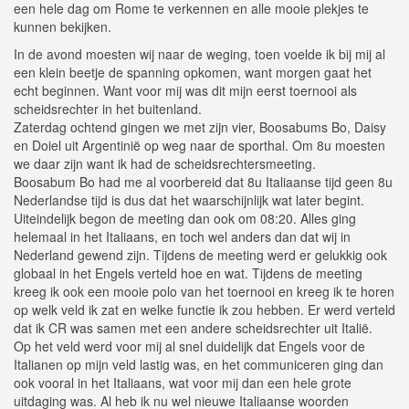
een hele dag om Rome te verkennen en alle mooie plekjes te
kunnen bekijken.
In de avond moesten wij naar de weging, toen voelde ik bij mij al
een klein beetje de spanning opkomen, want morgen gaat het
echt beginnen. Want voor mij was dit mijn eerst toernooi als
scheidsrechter in het buitenland.
Zaterdag ochtend gingen we met zijn vier, Boosabums Bo, Daisy
en Doiel uit Argentinië op weg naar de sporthal. Om 8u moesten
we daar zijn want ik had de scheidsrechtersmeeting.
Boosabum Bo had me al voorbereid dat 8u Italiaanse tijd geen 8u
Nederlandse tijd is dus dat het waarschijnlijk wat later begint.
Uiteindelijk begon de meeting dan ook om 08:20. Alles ging
helemaal in het Italiaans, en toch wel anders dan dat wij in
Nederland gewend zijn. Tijdens de meeting werd er gelukkig ook
globaal in het Engels verteld hoe en wat. Tijdens de meeting
kreeg ik ook een mooie polo van het toernooi en kreeg ik te horen
op welk veld ik zat en welke functie ik zou hebben. Er werd verteld
dat ik CR was samen met een andere scheidsrechter uit Italië.
Op het veld werd voor mij al snel duidelijk dat Engels voor de
Italianen op mijn veld lastig was, en het communiceren ging dan
ook vooral in het Italiaans, wat voor mij dan een hele grote
uitdaging was. Al heb ik nu wel nieuwe Italiaanse woorden