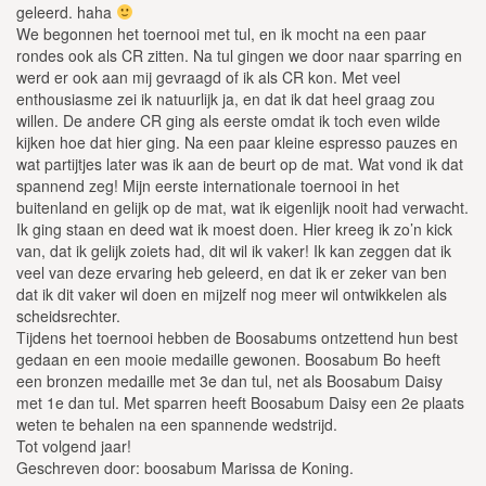
geleerd. haha
We begonnen het toernooi met tul, en ik mocht na een paar
rondes ook als CR zitten. Na tul gingen we door naar sparring en
werd er ook aan mij gevraagd of ik als CR kon. Met veel
enthousiasme zei ik natuurlijk ja, en dat ik dat heel graag zou
willen. De andere CR ging als eerste omdat ik toch even wilde
kijken hoe dat hier ging. Na een paar kleine espresso pauzes en
wat partijtjes later was ik aan de beurt op de mat. Wat vond ik dat
spannend zeg! Mijn eerste internationale toernooi in het
buitenland en gelijk op de mat, wat ik eigenlijk nooit had verwacht.
Ik ging staan en deed wat ik moest doen. Hier kreeg ik zo’n kick
van, dat ik gelijk zoiets had, dit wil ik vaker! Ik kan zeggen dat ik
veel van deze ervaring heb geleerd, en dat ik er zeker van ben
dat ik dit vaker wil doen en mijzelf nog meer wil ontwikkelen als
scheidsrechter.
Tijdens het toernooi hebben de Boosabums ontzettend hun best
gedaan en een mooie medaille gewonen. Boosabum Bo heeft
een bronzen medaille met 3e dan tul, net als Boosabum Daisy
met 1e dan tul. Met sparren heeft Boosabum Daisy een 2e plaats
weten te behalen na een spannende wedstrijd.
Tot volgend jaar!
Geschreven door: boosabum Marissa de Koning.