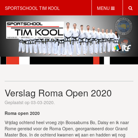
SPORTSCHOOL TIM KOOL
MENU
HOME
INFORMATIE
LESAANBOD
ROOSTER
2 GRATIS PROEFLESSEN
PT & LIFESTYLE COACHING
KINDERFEESTJES
Verslag Roma Open 2020
WEBSHOP
SCHRIJF JE NU IN!
Geplaatst op 03-03-2020.
CONTACT
Roma open 2020
Vrijdag ochtend heel vroeg zijn Boosabums Bo, Daisy en ik naar
Rome gereisd voor de Roma Open, georganiseerd door Grand
Master Bos. In de ochtend kwamen wij aan en hadden wij nog