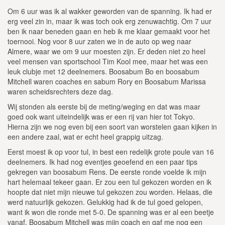
Om 6 uur was ik al wakker geworden van de spanning. Ik had er
erg veel zin in, maar ik was toch ook erg zenuwachtig. Om 7 uur
ben ik naar beneden gaan en heb ik me klaar gemaakt voor het
toernooi. Nog voor 8 uur zaten we in de auto op weg naar
Almere, waar we om 9 uur moesten zijn. Er deden niet zo heel
veel mensen van sportschool Tim Kool mee, maar het was een
leuk clubje met 12 deelnemers. Boosabum Bo en boosabum
Mitchell waren coaches en sabum Rory en Boosabum Marissa
waren scheidsrechters deze dag.
Wij stonden als eerste bij de meting/weging en dat was maar
goed ook want uiteindelijk was er een rij van hier tot Tokyo.
Hierna zijn we nog even bij een soort van worstelen gaan kijken in
een andere zaal, wat er echt heel grappig uitzag.
Eerst moest ik op voor tul, in best een redelijk grote poule van 16
deelnemers. Ik had nog eventjes geoefend en een paar tips
gekregen van boosabum Rens. De eerste ronde voelde ik mijn
hart helemaal tekeer gaan. Er zou een tul gekozen worden en ik
hoopte dat niet mijn nieuwe tul gekozen zou worden. Helaas, die
werd natuurlijk gekozen. Gelukkig had ik de tul goed gelopen,
want ik won die ronde met 5-0. De spanning was er al een beetje
vanaf. Boosabum Mitchell was mijn coach en gaf me nog een