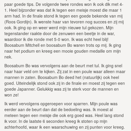
paar goede tips. De volgende twee rondes won ik ook dik met 4-
1. Heel bijzonder was dat ik tegen een meisje moest die maar 1
arm had. In de finale stond ik tegen een goede bekende van mij
(Roos Gordijn). Ik wenste haar van tevoren nog succes en zij mij
ook. Ik ging op en weer werd mijn nieuwe tul gekozen. Mijn
tegenstander raakte door de zenuwen een beetje in de war,
waardoor ik die ronde met 5-0 won. Ik was echt heel blij!
Boosabum Mitchell en boosabum Bo waren trots op mij. Ik ging
naar het podium en kreeg een mooie gouden medaille om mijn
nek.
Boosabum Bo was vervolgens aan de beurt met tul. Ik ging snel
naar haar veld om te kijken. Zij zat in een poule waar alleen maar
mannen in zaten. Boosabum Bo deed het (natuurlijk) ook heel
goed. Uiteindelijk stond ook zij in de finale en moest zij tegen een
goede Japanner. Gelukkig was zij te sterk voor de mannen en
won ze!
Ik werd vervolgens opgeroepen voor sparren. Mijn poule was
eerder aan de beurt dan dat de bedoeling was. Ik moest al
meteen tegen een meisje die ook erg goed was. Heel lang stond
ik voor. In de laatste 6 seconden kreeg ik stoten op mijn
achterhoofd, waar ik een waarschuwing en zij punten voor kreeg.