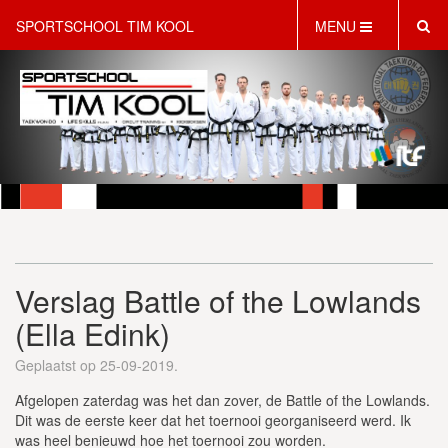
SPORTSCHOOL TIM KOOL
MENU
HOME
INFORMATIE
LESAANBOD
ROOSTER
2 GRATIS PROEFLESSEN
PT & LIFESTYLE COACHING
KINDERFEESTJES
Verslag Battle of the Lowlands
WEBSHOP
SCHRIJF JE NU IN!
(Ella Edink)
CONTACT
Geplaatst op 25-09-2019.
Afgelopen zaterdag was het dan zover, de Battle of the Lowlands.
Dit was de eerste keer dat het toernooi georganiseerd werd. Ik
was heel benieuwd hoe het toernooi zou worden.