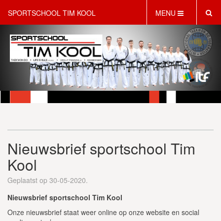
SPORTSCHOOL TIM KOOL
MENU
HOME
INFORMATIE
LESAANBOD
ROOSTER
2 GRATIS PROEFLESSEN
PT & LIFESTYLE COACHING
KINDERFEESTJES
Nieuwsbrief sportschool Tim
WEBSHOP
SCHRIJF JE NU IN!
Kool
CONTACT
Geplaatst op 30-05-2020.
Nieuwsbrief sportschool Tim Kool
Onze nieuwsbrief staat weer online op onze website en social