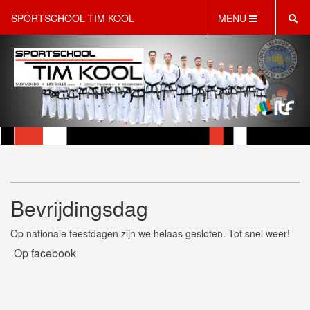
SPORTSCHOOL TIM KOOL
MENU
HOME
INFORMATIE
LESAANBOD
ROOSTER
2 GRATIS PROEFLESSEN
PT & LIFESTYLE COACHING
KINDERFEESTJES
Bevrijdingsdag
WEBSHOP
SCHRIJF JE NU IN!
Op nationale feestdagen zijn we helaas gesloten. Tot snel weer!
CONTACT
Op facebook