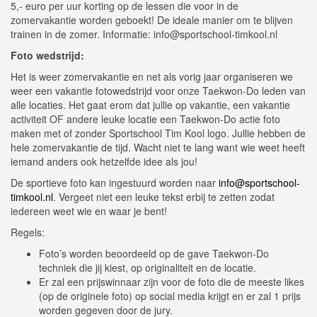
5,- euro per uur korting op de lessen die voor in de
zomervakantie worden geboekt! De ideale manier om te blijven
trainen in de zomer. Informatie: info@sportschool-timkool.nl
Foto wedstrijd:
Het is weer zomervakantie en net als vorig jaar organiseren we
weer een vakantie fotowedstrijd voor onze Taekwon-Do leden van
alle locaties. Het gaat erom dat jullie op vakantie, een vakantie
activiteit OF andere leuke locatie een Taekwon-Do actie foto
maken met of zonder Sportschool Tim Kool logo. Jullie hebben de
hele zomervakantie de tijd. Wacht niet te lang want wie weet heeft
iemand anders ook hetzelfde idee als jou!
De sportieve foto kan ingestuurd worden naar
info@sportschool-
timkool.nl
. Vergeet niet een leuke tekst erbij te zetten zodat
iedereen weet wie en waar je bent!
Regels:
Foto’s worden beoordeeld op de gave Taekwon-Do
techniek die jij kiest, op originaliteit en de locatie.
Er zal een prijswinnaar zijn voor de foto die de meeste likes
(op de originele foto) op social media krijgt en er zal 1 prijs
worden gegeven door de jury.