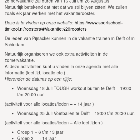
zomervakantie zal duren van 16 Juli t/m 26 Augustus.
Natuurlijk betekend dat niet dat we stil blijven zitten! We zullen
zoals elk jaar werken met het vakantierooster.
Deze is te vinden op onze website
:
https://www.sportschool-
timkool.nl/roosters/#Vakantie%20roosters
De leden van Pijnacker kunnen in de vakantie trainen in Delft of in
Schiedam.
Natuurlijk organiseren we ook extra activiteiten in de
zomervakantie.
Al deze activiteiten kunt u vinden in onze agenda met alle
informatie (leeftijd, locatie etc.) .
Hieronder de datums op een rijtje:
Woensdag 18 Juli TOUGH workout buiten te Delft – 19:00
t/m 20:00 uur
(activiteit voor alle locaties/leden – + 14 jaar )
Woensdag 25 Juli Voetballen te Delft – 19:00 t/m 20:30 uur.
(activiteit voor alle locaties/leden – Alle leeftijden )
Groep 1 – 6 t/m 13 jaar
Groep 2 – +14 jaar