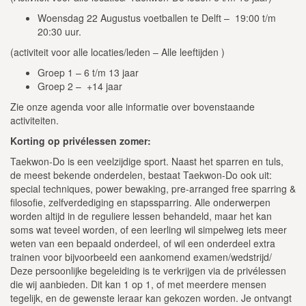
Woensdag 22 Augustus voetballen te Delft – 19:00 t/m
20:30 uur.
(activiteit voor alle locaties/leden – Alle leeftijden )
Groep 1 – 6 t/m 13 jaar
Groep 2 – +14 jaar
Zie onze agenda voor alle informatie over bovenstaande
activiteiten.
Korting op privélessen zomer:
Taekwon-Do is een veelzijdige sport. Naast het sparren en tuls,
de meest bekende onderdelen, bestaat Taekwon-Do ook uit:
special techniques, power bewaking, pre-arranged free sparring &
filosofie, zelfverdediging en stapssparring. Alle onderwerpen
worden altijd in de reguliere lessen behandeld, maar het kan
soms wat teveel worden, of een leerling wil simpelweg iets meer
weten van een bepaald onderdeel, of wil een onderdeel extra
trainen voor bijvoorbeeld een aankomend examen/wedstrijd/
Deze persoonlijke begeleiding is te verkrijgen via de privélessen
die wij aanbieden. Dit kan 1 op 1, of met meerdere mensen
tegelijk, en de gewenste leraar kan gekozen worden. Je ontvangt