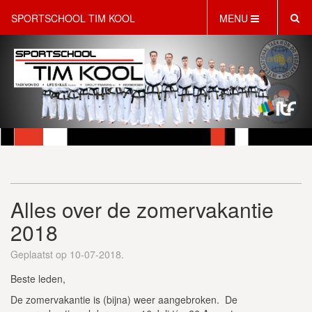
SPORTSCHOOL TIM KOOL
MENU
HOME
INFORMATIE
LESAANBOD
ROOSTER
2 GRATIS PROEFLESSEN
PT & LIFESTYLE COACHING
KINDERFEESTJES
Alles over de zomervakantie
WEBSHOP
SCHRIJF JE NU IN!
2018
CONTACT
Geplaatst op 10-07-2018.
Beste leden,
De zomervakantie is (bijna) weer aangebroken. De