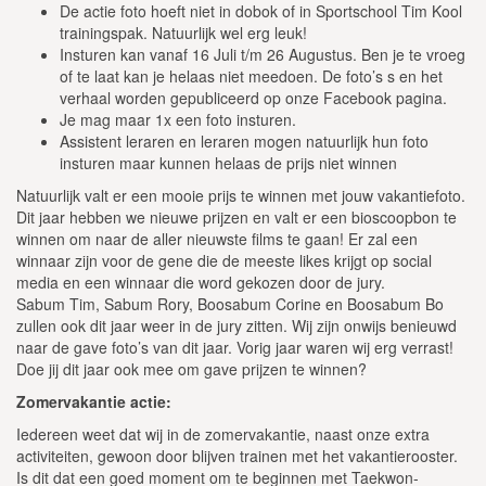
De actie foto hoeft niet in dobok of in Sportschool Tim Kool
trainingspak. Natuurlijk wel erg leuk!
Insturen kan vanaf 16 Juli t/m 26 Augustus. Ben je te vroeg
of te laat kan je helaas niet meedoen. De foto’s s en het
verhaal worden gepubliceerd op onze Facebook pagina.
Je mag maar 1x een foto insturen.
Assistent leraren en leraren mogen natuurlijk hun foto
insturen maar kunnen helaas de prijs niet winnen
Natuurlijk valt er een mooie prijs te winnen met jouw vakantiefoto.
Dit jaar hebben we nieuwe prijzen en valt er een bioscoopbon te
winnen om naar de aller nieuwste films te gaan! Er zal een
winnaar zijn voor de gene die de meeste likes krijgt op social
media en een winnaar die word gekozen door de jury.
Sabum Tim, Sabum Rory, Boosabum Corine en Boosabum Bo
zullen ook dit jaar weer in de jury zitten. Wij zijn onwijs benieuwd
naar de gave foto’s van dit jaar. Vorig jaar waren wij erg verrast!
Doe jij dit jaar ook mee om gave prijzen te winnen?
Zomervakantie actie:
Iedereen weet dat wij in de zomervakantie, naast onze extra
activiteiten, gewoon door blijven trainen met het vakantierooster.
Is dit dat een goed moment om te beginnen met Taekwon-