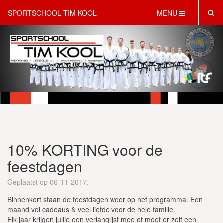
SPORTSCHOOL TIM KOOL
MENU
HOME
INFORMATIE
LESAANBOD
ROOSTER
2 GRATIS PROEFLESSEN
PT & LIFESTYLE COACHING
KINDERFEESTJES
10% KORTING voor de
WEBSHOP
SCHRIJF JE NU IN!
feestdagen
CONTACT
Geplaatst op 06-11-2017.
Binnenkort staan de feestdagen weer op het programma. Een
maand vol cadeaus & veel liefde voor de hele familie.
Elk jaar krijgen jullie een verlanglijst mee of moet er zelf een